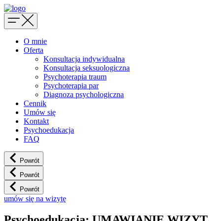
O mnie
Oferta
Konsultacja indywidualna
Konsultacja seksuologiczna
Psychoterapia traum
Psychoterapia par
Diagnoza psychologiczna
Cennik
Umów się
Kontakt
Psychoedukacja
FAQ
Powrót
Powrót
Powrót
umów się na wizytę
Psychoedukacja: UMAWIANIE WIZYT